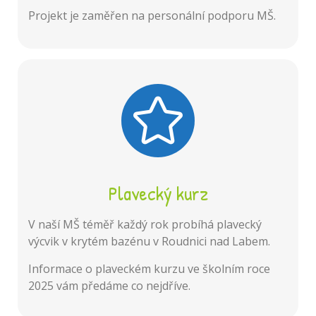
Projekt je zaměřen na personální podporu MŠ.
Zájmové činnosti dětí, dle počasí hry
Program
venku, odchod domů.
Plavecký kurz
V naší MŠ téměř každý rok probíhá plavecký
výcvik v krytém bazénu v Roudnici nad Labem.
Informace o plaveckém kurzu ve školním roce
2025 vám předáme co nejdříve.