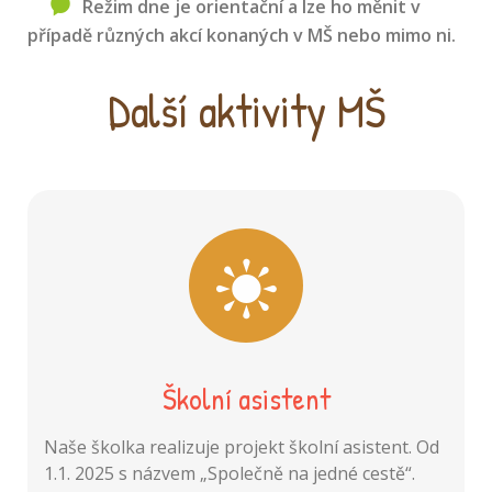
Režim dne je orientační a lze ho měnit v
případě různých akcí konaných v MŠ nebo mimo ni.
11.30 - 12.15
Časové
rozmezí
Další aktivity MŠ
Hygiena, oběd, příprava na odpočinek.
Program
12.15 - 14.00
Časové
rozmezí
Odpočinek, dle potřeby spánek, klidnější
Program
individuální činnost.
14.00 - 14.30
Časové
rozmezí
Školní asistent
Hygiena, odpolední svačina.
Program
14.30 - 16.00
Naše školka realizuje projekt školní asistent. Od
Časové
rozmezí
1.1. 2025 s názvem „Společně na jedné cestě“.