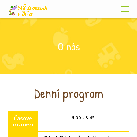
Skip
to
content
O nás
Denní program
6.00 - 8.45
Časové
rozmezí