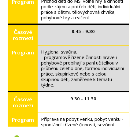
Příchod dětí do MŠ, volné hry a činnosti
Program
podle zájmu a potřeb dětí, individuální
práce s dětmi, tělovýchovná chvilka,
pohybové hry a cvičení.
8.45 - 9.30
Časové
rozmezí
Hygiena, svačina.
Program
- programově řízené činnosti hravé i
pohybové probíhají s paní učitelkou v
průběhu celého dne, formou individuální
práce, skupinkové nebo s celou
skupinou dětí, zaměřené k tématu
týdne.
9.30 - 11.30
Časové
rozmezí
Příprava na pobyt venku, pobyt venku -
Program
spontánní i řízené činnosti, sezónní
činnosti, pohybové hry, poznávací
činnosti.